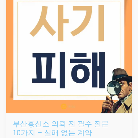
전
필수
질문
10가지
–
실패
없는
계약
부산흥신소 의뢰 전 필수 질문
10가지 – 실패 없는 계약