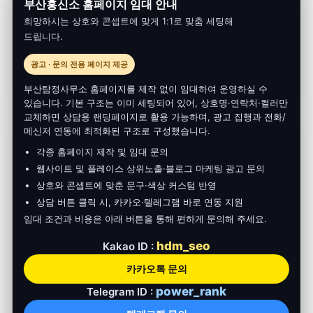
부산흥신소 홈페이지 임대 안내
증거 확보→확정 증거 매칭→법정 제출’의 3단계 중 70 % 이상을
희망하시는 상호와 콘셉트에 맞게 1:1로 맞춤 세팅해
차지하기 때문입니다. 그러나 위치정보는 개인정보보호법·
드립니다.
통신비밀보호법·항공안전법까지 얽혀 있어, 고도화된
기술만큼이나 합법성 검증이 필수입니다. 본
광고 · 문의 전용 페이지 제공
Read More »
부산탐정사무소 홈페이지를 제작 없이 임대하여 운영하실 수
있습니다. 기본 구조는 이미 세팅되어 있어, 상호명·연락처·컬러만
교체하면 상담용 랜딩페이지로 활용 가능하며, 광고 집행과 전화/
부산흥신소
메신저 연동에 최적화된 구조로 구성했습니다.
불륜조사
각종 홈페이지 제작 및 임대 문의
리얼
웹사이트 및 플레이스 상위노출·블로그 마케팅 광고 문의
케이스
상호와 콘셉트에 맞춘 문구·색상 커스텀 반영
공개
상담 버튼 클릭 시, 카카오·텔레그램 바로 연동 지원
&
임대 조건과 비용은 아래 버튼을 통해 편하게 문의해 주세요.
법적
체크리스트
hdm_seo
Kakao ID :
카카오톡 문의
power_rank
Telegram ID :