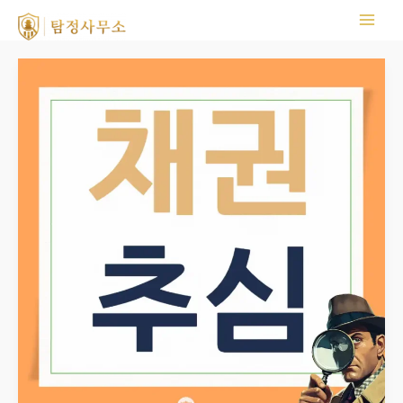
콘텐츠로
건너뛰기
부산흥신소
vs
지방
흥신소
비용
·
서비스
차이
완전
정리