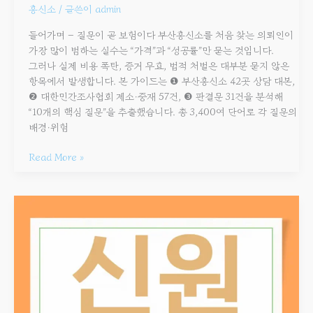
흥신소
/ 글쓴이
admin
들어가며 – 질문이 곧 보험이다 부산흥신소를 처음 찾는 의뢰인이
가장 많이 범하는 실수는 “가격”과 “성공률”만 묻는 것입니다.
그러나 실제 비용 폭탄, 증거 무효, 법적 처벌은 대부분 묻지 않은
항목에서 발생합니다. 본 가이드는 ❶ 부산흥신소 42곳 상담 대본,
❷ 대한민간조사협회 제소·중재 57건, ❸ 판결문 31건을 분석해
“10개의 핵심 질문”을 추출했습니다. 총 3,400여 단어로 각 질문의
배경·위험
Read More »
부산흥신소
위치추적
기술
트렌드와
합법
활용법