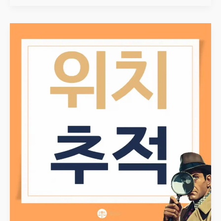
2025
부산흥신소
추천
TOP5
–
후기
·
성공률
비교
가이드