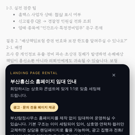
1-3. 실전 검증 팁
홈택스 사업자 상태:
표시 여부
정상
신고필증 QR → 경찰청 민원실 전화 조회
업태·종목에 “민간조사·특정경비업무” 문구 존재
질문 2. “배상책임보험 증권 번호와 보장 한도를 알려주실 수 있나요?”
2-1. 배경
조사 중 개인정보 유출·장비 파손·초상권 침해가 발생하면 손해배상
책임이 흥신소뿐 아니라 의뢰인에게도 귀속될 수 있습니다. 보험
미가입 시 피해액을
자가 부담
해야 합니다.
LANDING PAGE RENTAL
✕
2-2. 최소 보장액 가이드
부산흥신소 홈페이지 임대 안내
항목
권장 보장액
희망하시는 상호와 콘셉트에 맞게 1:1로 맞춤 세팅해
드립니다.
개인정보 유출
1억 원↑
광고 · 문의 전용 페이지 제공
신체·재물 피해
5천 만 원↑
부산탐정사무소 홈페이지를 제작 없이 임대하여 운영하실 수
법률 비용
3천 만 원↑
있습니다. 기본 구조는 이미 세팅되어 있어, 상호명·연락처·컬러만
교체하면 상담용 랜딩페이지로 활용 가능하며, 광고 집행과 전화/