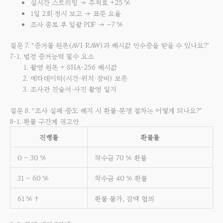
실시간 스트리밍 → 추적료 +25 %
1일 2회 정시 보고 → 표준 요율
조사 종료 후 일괄 PDF → –7 %
질문 7. “증거물 원본(AVI·RAW)과 해시값 인수증을 받을 수 있나요?”
7-1. 법정 증거능력 필수 요소
촬영 원본 + SHA-256 해시값
메타데이터(시간·위치·장비) 보존
조사관 진술서·사진 촬영 일지
질문 8. “조사 실패·중도 해지 시 환불·분쟁 절차는 어떻게 되나요?”
8-1. 환불 구간제 권고안
진행률
환불률
0 ~ 30 %
착수금 70 % 환불
31 ~ 60 %
착수금 40 % 환불
61 % ↑
환불 불가, 감액 협의