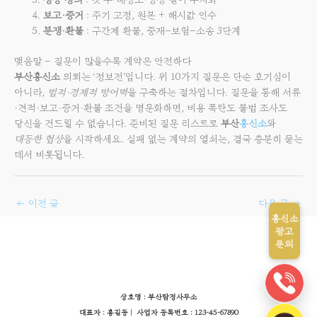
보고·증거
: 주기 고정, 원본 + 해시값 인수
분쟁·환불
: 구간제 환불, 중재–보험–소송 3단계
맺음말 – 질문이 많을수록 계약은 안전하다
부산흥신소
의뢰는 ‘정보전’입니다. 위 10가지 질문은 단순 호기심이
아니라,
법적·경제적 방어벽
을 구축하는 절차입니다. 질문을 통해 서류
·견적·보고·증거·환불 조건을 명문화하면, 비용 폭탄도 불법 조사도
당신을 건드릴 수 없습니다. 준비된 질문 리스트로
부산
흥신소
와
대등한 협상
을 시작하세요. 실패 없는 계약의 열쇠는, 결국 충분히 묻는
데서 비롯됩니다.
←
이전 글
다음 글
→
흥신소
광고
문의
상호명 : 부산탐정사무소
대표자 : 홍길동 | 사업자 등록번호 : 123-45-67890