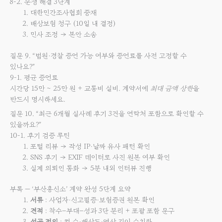
8-2. 분쟁 해결 3단계
대한민간조사협회 중재
배상보험 청구 (10일 내 결정)
민사 조정 → 본안 소송
질문 9. “법원·경찰 증언 가능 여부와 증언료를 사전 고정할 수
있나요?”
9-1. 평균 증언료
시간당 15만 ~ 25만 원 + 교통비 실비. 계약서에
최대 금액 상한
을
반드시 명시하세요.
질문 10. “최근 6개월 실사례 후기 3건을 연락처 포함으로 확인할 수
있을까요?”
10-1. 후기 검증 루틴
포털 리뷰 → 작성 IP·날짜 유사 패턴 확인
SNS 후기 → EXIF 데이터로 사진 원본 여부 확인
실제 의뢰인 통화 → 5분 내외 인터뷰 진행
부록 — ‘부산흥신소’ 계약 완성 5단계 요약
서류
: 사업자·신고필증·보험증권 원본 확인
견적
: 착수–부대–성과 3단 분리 + 포괄 포함 문구
성공 정의
: 컷 수·해상도·영상 길이 수치화