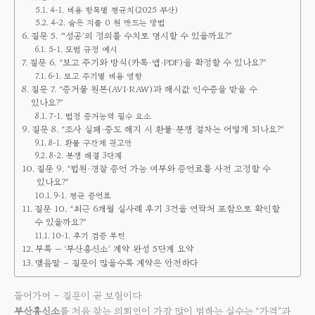
4-1. 비용 항목별 평균치(2025 부산)
4-2. 숨은 지출 0 원 만드는 방법
질문 5. “‘성공’의 정의를 수치로 명시할 수 있을까요?”
5-1. 모범 규정 예시
질문 6. “보고 주기와 방식(카톡·앱·PDF)을 확정할 수 있나요?”
6-1. 보고 주기별 비용 영향
질문 7. “증거물 원본(AVI·RAW)과 해시값 인수증을 받을 수
있나요?”
7-1. 법정 증거능력 필수 요소
질문 8. “조사 실패·중도 해지 시 환불·분쟁 절차는 어떻게 되나요?”
8-1. 환불 구간제 권고안
8-2. 분쟁 해결 3단계
질문 9. “법원·경찰 증언 가능 여부와 증언료를 사전 고정할 수
있나요?”
9-1. 평균 증언료
질문 10. “최근 6개월 실사례 후기 3건을 연락처 포함으로 확인할
수 있을까요?”
10-1. 후기 검증 루틴
부록 — ‘부산흥신소’ 계약 완성 5단계 요약
맺음말 – 질문이 많을수록 계약은 안전하다
들어가며 – 질문이 곧 보험이다
부산흥신소
를 처음 찾는 의뢰인이 가장 많이 범하는 실수는 “가격”과