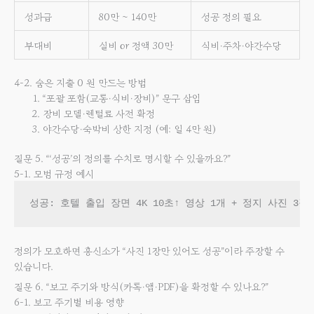
성과급
80만 ~ 140만
성공 정의 필요
부대비
실비 or 정액 30만
식비·주차·야간수당
4-2. 숨은 지출 0 원 만드는 방법
“포괄 포함(교통·식비·장비)” 문구 삽입
장비 모델·렌털료 사전 확정
야간수당·숙박비 상한 지정 (예: 일 4만 원)
질문 5. “‘성공’의 정의를 수치로 명시할 수 있을까요?”
5-1. 모범 규정 예시
정의가 모호하면 흥신소가 “사진 1장만 있어도 성공”이라 주장할 수
있습니다.
질문 6. “보고 주기와 방식(카톡·앱·PDF)을 확정할 수 있나요?”
6-1. 보고 주기별 비용 영향