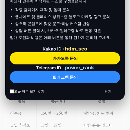
메신저 연동에 최적화된 구조로 구성했습니다.
질문 3. “합법·불법 조사 범위를 어떻게 구분하고 계약서에
명시하나요?”
각종 홈페이지 제작 및 임대 문의
3-1. 핵심 체크ポイント
웹사이트 및 플레이스 상위노출·블로그 마케팅 광고 문의
합법
─ 차량 GPS (소유자 동의), 공개 장소 4K 촬영
상호와 콘셉트에 맞춘 문구·색상 커스텀 반영
불법
─ 휴대폰 해킹, 몰래 녹취(제3자), 불법 CCTV 열람
상담 버튼 클릭 시, 카카오·텔레그램 바로 연동 지원
Gray Zone
─ 법인차량 사적 이용 추적 (판례 상반)
임대 조건과 비용은 아래 버튼을 통해 편하게 문의해 주세요.
3-2. 계약서 필수 조항
hdm_seo
Kakao ID :
카카오톡 문의
power_rank
Telegram ID :
텔레그램 문의
질문 4. “착수금·부대비·성과급이 구분된
포괄 견적서
를 받을 수
있을까요?”
4-1. 비용 항목별 평균치(2025 부산)
오늘 하루 보지 않기
닫기
항목
평균(원)
설명
착수금
150만 ~ 260만
계약금, 기본 인력
일일 추적료
18만 ~ 27만
차량·유류·인건비