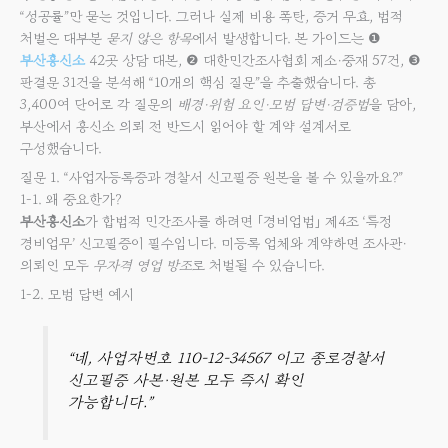
“성공률”만 묻는 것입니다. 그러나 실제 비용 폭탄, 증거 무효, 법적
처벌은 대부분
묻지 않은 항목
에서 발생합니다. 본 가이드는 ❶
부산흥신소
42곳 상담 대본, ❷ 대한민간조사협회 제소·중재 57건, ❸
판결문 31건을 분석해 “10개의 핵심 질문”을 추출했습니다. 총
3,400여 단어로 각 질문의
배경·위험 요인·모범 답변·검증법
을 담아,
부산에서 흥신소 의뢰 전 반드시 읽어야 할 계약 설계서로
구성했습니다.
질문 1. “사업자등록증과 경찰서 신고필증 원본을 볼 수 있을까요?”
1-1. 왜 중요한가?
부산흥신소
가 합법적 민간조사를 하려면 「경비업법」 제4조 ‘특정
경비업무’ 신고필증이 필수입니다. 미등록 업체와 계약하면 조사관·
의뢰인 모두
무자격 영업 방조
로 처벌될 수 있습니다.
1-2. 모범 답변 예시
“네, 사업자번호 110-12-34567 이고 종로경찰서
신고필증 사본·원본 모두 즉시 확인
가능합니다.”